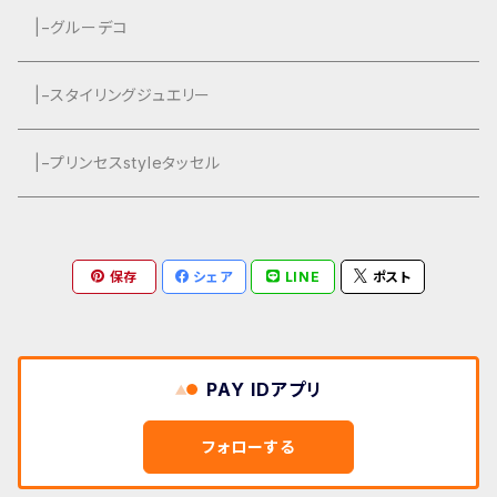
グルーデコ
|−グルーデコ
|−スタイリングジュエリー
|−プリンセスstyleタッセル
保存
シェア
LINE
ポスト
PAY IDアプリ
フォローする