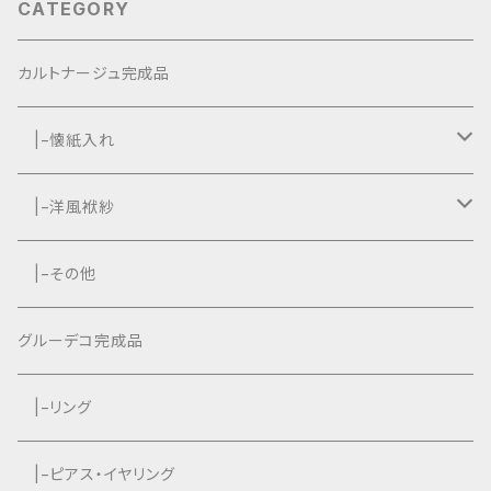
CATEGORY
カルトナージュ完成品
|−懐紙入れ
|−タッセル付き
|−洋風袱紗
|−タッセルなし
|−タッセル付き
|−その他
|−タッセルなし
グルーデコ完成品
|−リング
|−ピアス・イヤリング