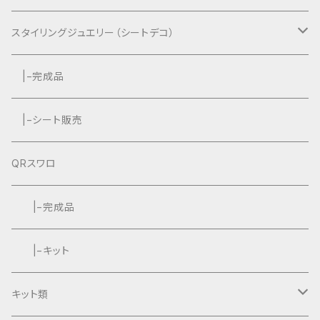
スタイリングジュエリー（シートデコ）
数秘＆カラー®︎コラボ作品
|−完成品
|−シート販売
QRスワロ
|−完成品
|−キット
キット類