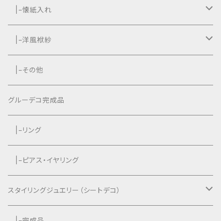
|−懐紙入れ
|−タッセル付き
|−洋風袱紗
|−タッセルなし
|−タッセル付き
|−その他
|−タッセルなし
グルーデコ完成品
|−リング
|−ピアス・イヤリング
スタイリングジュエリー（シートデコ）
数秘＆カラー®︎コラボ作品
|−完成品