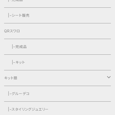
|−シート販売
QRスワロ
|−完成品
|−キット
キット類
グルーデコ
|−グルーデコ
|−スタイリングジュエリー