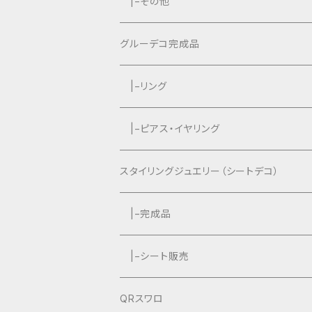
|−タッセルなし
|−タッセル付き
|−その他
|−タッセルなし
グルーデコ完成品
|−リング
|−ピアス・イヤリング
スタイリングジュエリー（シートデコ）
数秘＆カラー®︎コラボ作品
|−完成品
|−シート販売
QRスワロ