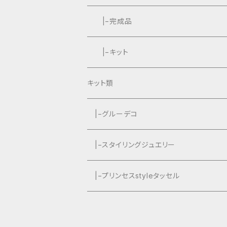
|−完成品
|−キット
キット類
グルーデコ
|−グルーデコ
|−スタイリングジュエリー
|−プリンセスstyleタッセル