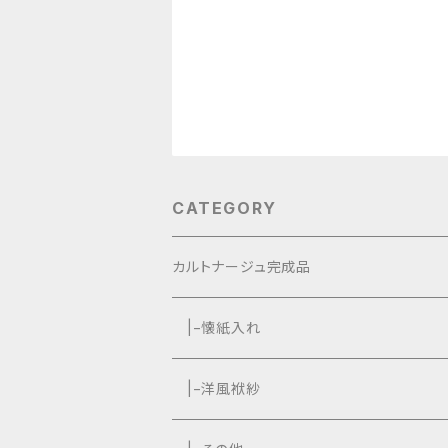
CATEGORY
カルトナージュ完成品
|−懐紙入れ
|−タッセル付き
|−洋風袱紗