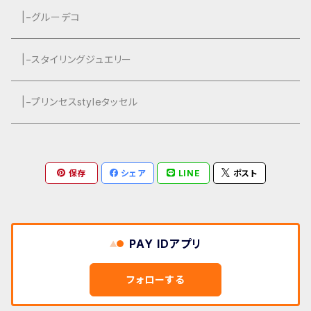
グルーデコ
|−グルーデコ
|−スタイリングジュエリー
|−プリンセスstyleタッセル
保存
シェア
LINE
ポスト
PAY IDアプリ
フォローする