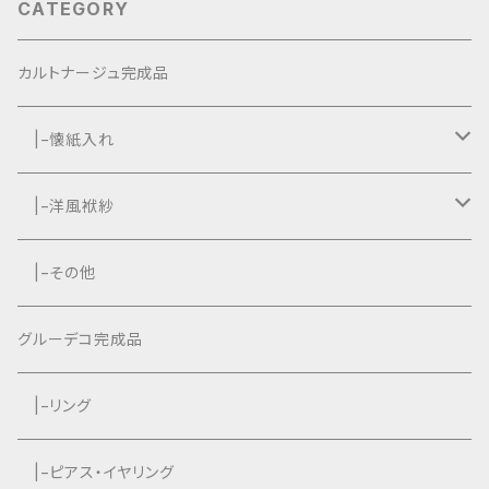
CATEGORY
カルトナージュ完成品
|−懐紙入れ
|−タッセル付き
|−洋風袱紗
|−タッセルなし
|−タッセル付き
|−その他
|−タッセルなし
グルーデコ完成品
|−リング
|−ピアス・イヤリング