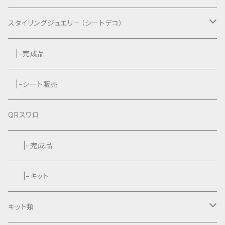
スタイリングジュエリー（シートデコ）
数秘＆カラー®︎コラボ作品
|−完成品
|−シート販売
QRスワロ
|−完成品
|−キット
キット類