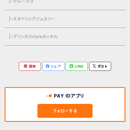
グルーデコ
|−グルーデコ
|−スタイリングジュエリー
|−プリンセスstyleタッセル
保存
シェア
LINE
ポスト
PAY IDアプリ
フォローする