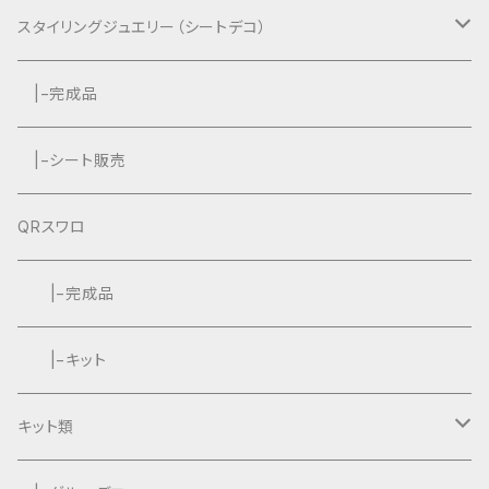
スタイリングジュエリー（シートデコ）
数秘＆カラー®︎コラボ作品
|−完成品
|−シート販売
QRスワロ
|−完成品
|−キット
キット類