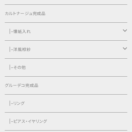
カルトナージュ完成品
|−懐紙入れ
|−タッセル付き
|−洋風袱紗
|−タッセルなし
|−タッセル付き
|−その他
|−タッセルなし
グルーデコ完成品
|−リング
|−ピアス・イヤリング