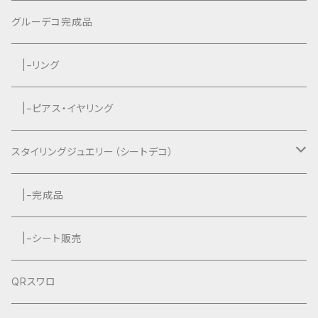
|−タッセルなし
グルーデコ完成品
|−リング
|−ピアス・イヤリング
スタイリングジュエリー（シートデコ）
数秘＆カラー®︎コラボ作品
|−完成品
|−シート販売
QRスワロ