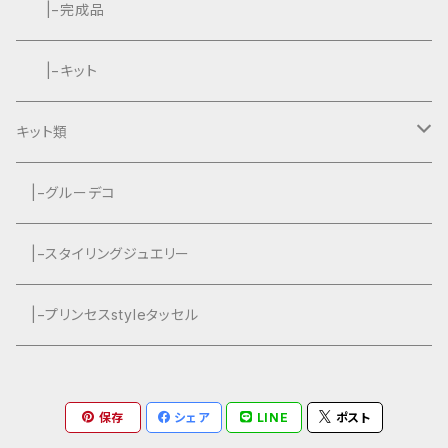
|−完成品
|−キット
キット類
グルーデコ
|−グルーデコ
|−スタイリングジュエリー
|−プリンセスstyleタッセル
保存
シェア
LINE
ポスト