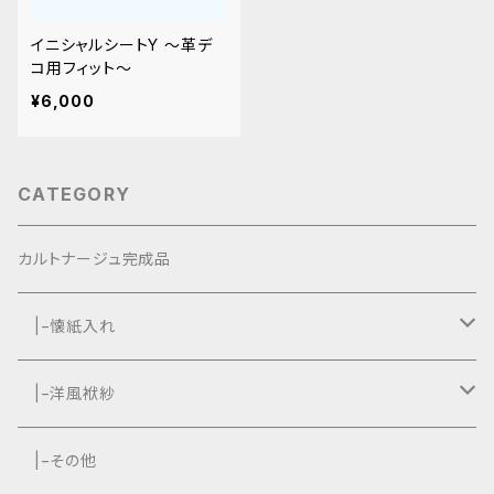
イニシャルシートY 〜革デ
コ用フィット〜
¥6,000
CATEGORY
カルトナージュ完成品
|−懐紙入れ
|−タッセル付き
|−洋風袱紗
|−タッセルなし
|−タッセル付き
|−その他