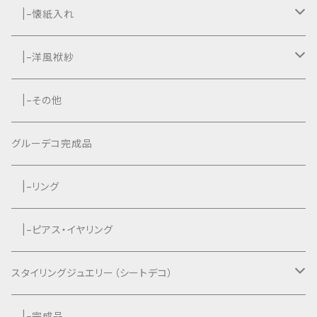
|−懐紙入れ
|−タッセル付き
|−洋風袱紗
|−タッセルなし
|−タッセル付き
|−その他
|−タッセルなし
グルーデコ完成品
|−リング
|−ピアス・イヤリング
スタイリングジュエリー（シートデコ）
数秘＆カラー®︎コラボ作品
|−完成品