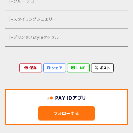
グルーデコ
|−グルーデコ
|−スタイリングジュエリー
|−プリンセスstyleタッセル
保存
シェア
LINE
ポスト
PAY IDアプリ
フォローする