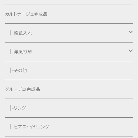
カルトナージュ完成品
|−懐紙入れ
|−タッセル付き
|−洋風袱紗
|−タッセルなし
|−タッセル付き
|−その他
|−タッセルなし
グルーデコ完成品
|−リング
|−ピアス・イヤリング