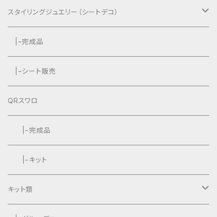
スタイリングジュエリー（シートデコ）
数秘＆カラー®︎コラボ作品
|−完成品
|−シート販売
QRスワロ
|−完成品
|−キット
キット類