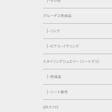
|−タッセルなし
|−タッセル付き
|−その他
|−タッセルなし
グルーデコ完成品
|−リング
|−ピアス・イヤリング
スタイリングジュエリー（シートデコ）
数秘＆カラー®︎コラボ作品
|−完成品
|−シート販売
QRスワロ