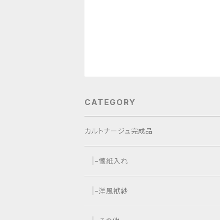
CATEGORY
カルトナージュ完成品
|−懐紙入れ
|−タッセル付き
|−洋風袱紗