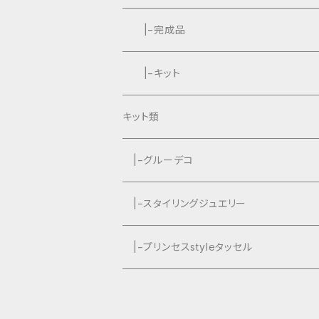
|−完成品
|−キット
キット類
グルーデコ
|−グルーデコ
|−スタイリングジュエリー
|−プリンセスstyleタッセル