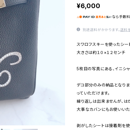
¥6,000
なら
手数
別途送料がかかります。
送料
スワロフスキーを使ったシー
大きさは約１０×１２センチ
5枚目の写真にある、イニシャ
デコ部分のみの納品となりま
っていただけます。
繰り返しは出来ませんが、は
大事なカバンにもお使いいた
剥がしたシートは接着剤を使