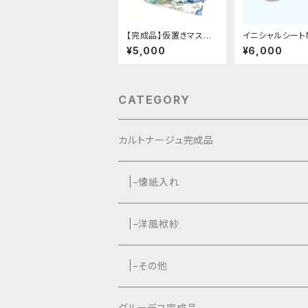
【完成品】仮置きマスク
イニシャルシート
ケース・花柄
デコ用フィット〜
¥5,000
¥6,000
CATEGORY
カルトナージュ完成品
|−懐紙入れ
|−タッセル付き
|−洋風袱紗
|−タッセルなし
|−タッセル付き
|−その他
|−タッセルなし
グルーデコ完成品