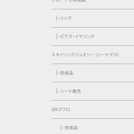
|−リング
|−ピアス・イヤリング
スタイリングジュエリー（シートデコ）
数秘＆カラー®︎コラボ作品
|−完成品
|−シート販売
QRスワロ
|−完成品