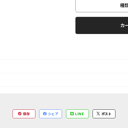
種
カ
保存
シェア
LINE
ポスト