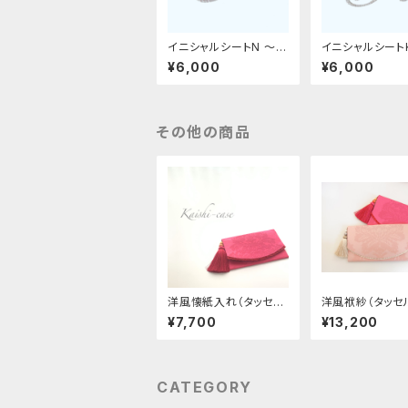
イニシャルシートN 〜革
イニシャルシート
デコ用フィット〜
デコ用フィット〜
¥6,000
¥6,000
その他の商品
洋風懐紙入れ（タッセル
洋風袱紗（タッセ
付き）
¥7,700
¥13,200
CATEGORY