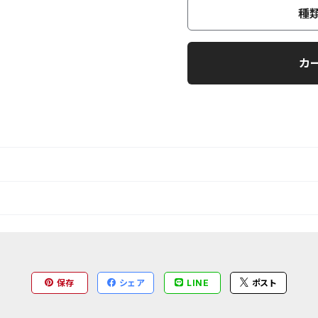
種
カ
保存
シェア
LINE
ポスト