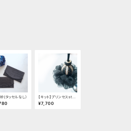
紗(タッセルなし）
【キット】プリンセスstyl
eタッセル
780
¥7,700