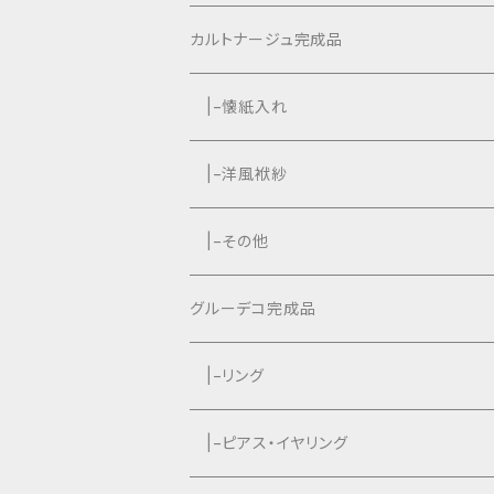
カルトナージュ完成品
|−懐紙入れ
|−タッセル付き
|−洋風袱紗
|−タッセルなし
|−タッセル付き
|−その他
|−タッセルなし
グルーデコ完成品
|−リング
|−ピアス・イヤリング