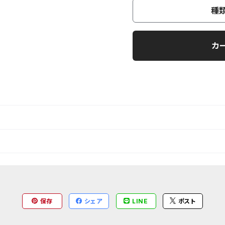
種
カ
保存
シェア
LINE
ポスト