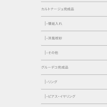
カルトナージュ完成品
|−懐紙入れ
|−タッセル付き
|−洋風袱紗
|−タッセルなし
|−タッセル付き
|−その他
|−タッセルなし
グルーデコ完成品
|−リング
|−ピアス・イヤリング