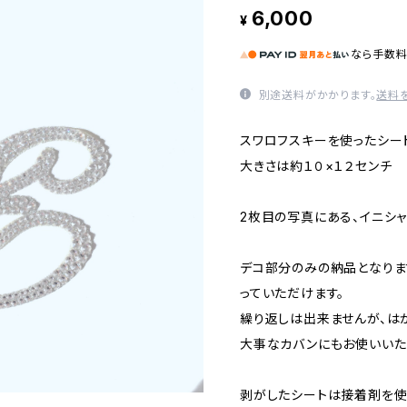
6,000
¥
なら
手数
別途送料がかかります。
送料
スワロフスキーを使ったシー
大きさは約１０×１２センチ
2枚目の写真にある、イニシャ
デコ部分のみの納品となりま
っていただけます。
繰り返しは出来ませんが、は
大事なカバンにもお使いいた
剥がしたシートは接着剤を使