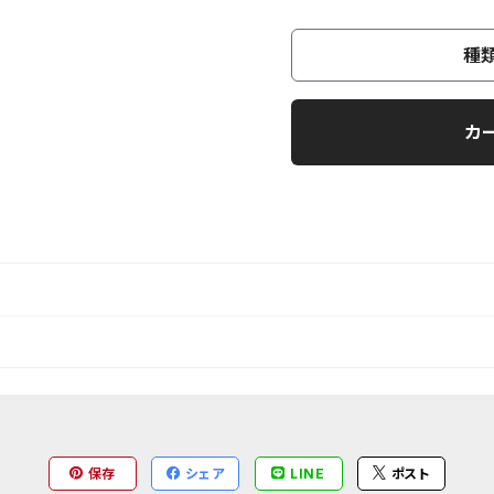
種
カ
保存
シェア
LINE
ポスト