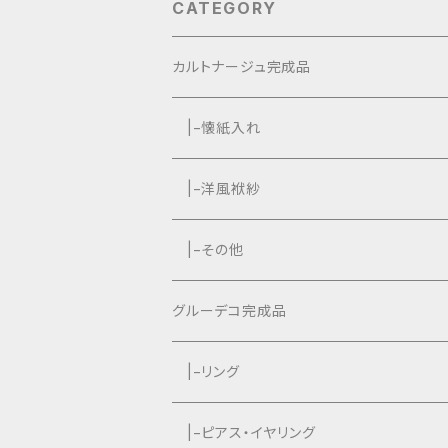
CATEGORY
カルトナージュ完成品
|−懐紙入れ
|−タッセル付き
|−洋風袱紗
|−タッセルなし
|−タッセル付き
|−その他
|−タッセルなし
グルーデコ完成品
|−リング
|−ピアス・イヤリング