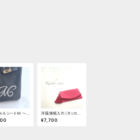
ャルシートM 〜
洋風懐紙入れ（タッセル
用フィット〜
付き）
000
¥7,700