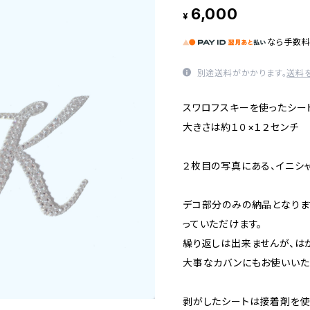
6,000
¥
なら
手数
別途送料がかかります。
送料
スワロフスキーを使ったシー
大きさは約１０×１２センチ
２枚目の写真にある、イニシ
デコ部分のみの納品となりま
っていただけます。
繰り返しは出来ませんが、は
大事なカバンにもお使いいた
剥がしたシートは接着剤を使