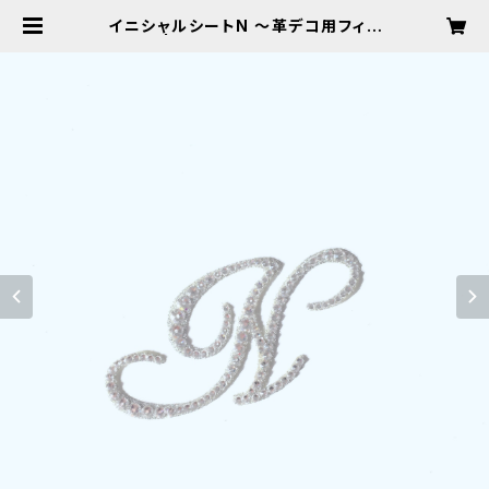
イニシャルシートN 〜革デコ用フィッ
ト〜 | HandmadeSalon Laf