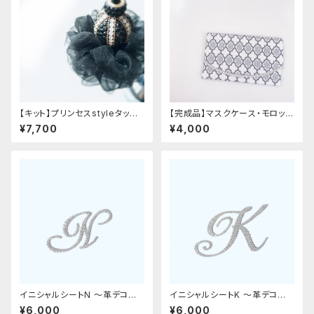
【キット】プリンセスstyleタッセ
【完成品】マスクケース・モロッカ
ル
ン柄
¥7,700
¥4,000
イニシャルシートN 〜革デコ用
イニシャルシートK 〜革デコ用フ
フィット〜
ィット〜
¥6,000
¥6,000