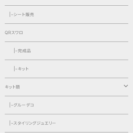
|−シート販売
QRスワロ
|−完成品
|−キット
キット類
グルーデコ
|−グルーデコ
|−スタイリングジュエリー