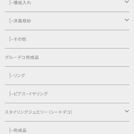
|−懐紙入れ
|−タッセル付き
|−洋風袱紗
|−タッセルなし
|−タッセル付き
|−その他
|−タッセルなし
グルーデコ完成品
|−リング
|−ピアス・イヤリング
スタイリングジュエリー（シートデコ）
数秘＆カラー®︎コラボ作品
|−完成品