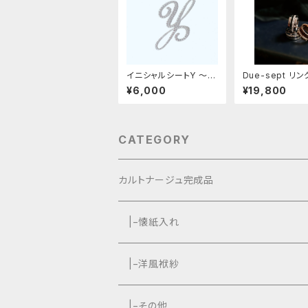
イニシャルシートY 〜革
Due-sept リ
デコ用フィット〜
バー）
¥6,000
¥19,800
CATEGORY
カルトナージュ完成品
|−懐紙入れ
|−タッセル付き
|−洋風袱紗
|−タッセルなし
|−タッセル付き
|−その他