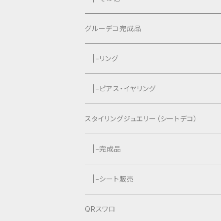
|−タッセルなし
グルーデコ完成品
|−リング
|−ピアス・イヤリング
スタイリングジュエリー（シートデコ）
数秘＆カラー®︎コラボ作品
|−完成品
|−シート販売
QRスワロ