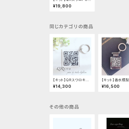
タイプ
¥19,800
同じカテゴリの商品
【キット】QRスワロキー
【キット】香水瓶
ホルダー
ワロ・バックチャ
¥14,300
¥16,500
成品）
その他の商品