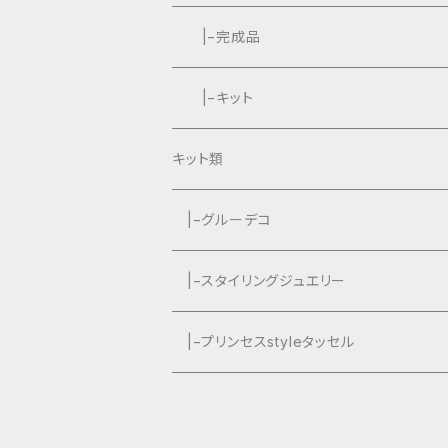
|−完成品
|−キット
キット類
グルーデコ
|−グルーデコ
|−スタイリングジュエリー
|−プリンセスstyleタッセル