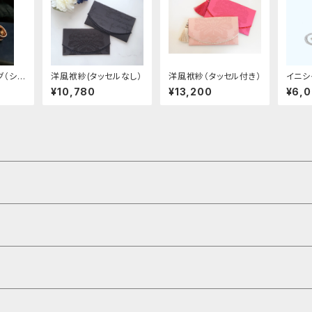
ング（シル
洋風袱紗(タッセルなし）
洋風袱紗（タッセル付き）
イニシ
デコ用
¥10,780
¥13,200
¥6,