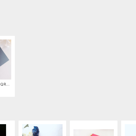
型QRス
ーム(完