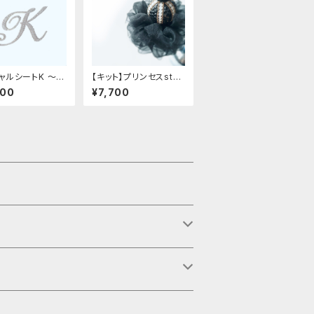
ャルシートK 〜革
【キット】プリンセスstyl
フィット〜
eタッセル
000
¥7,700